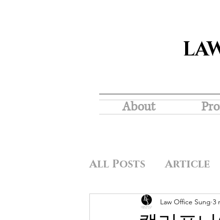
LA
About
Pro
All Posts
Article
Law Office Sung
3 