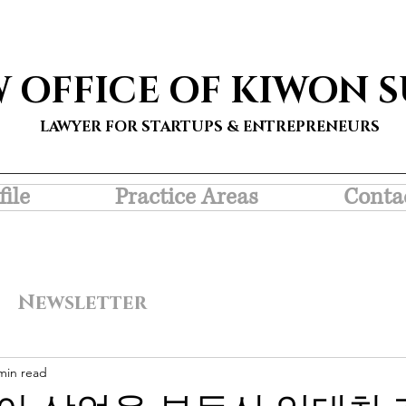
W OFFICE OF KIWON 
LAWYER FOR STARTUPS & ENTREPRENEURS
file
Practice Areas
Conta
Newsletter
min read