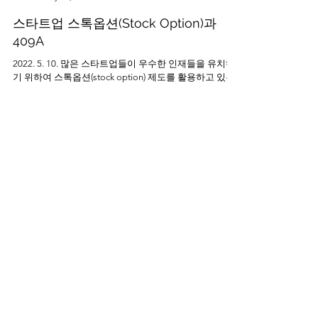
Law Office Sung
May 10, 2022
4 min read
스타트업 스톡옵션(Stock Option)과
409A
2022. 5. 10. 많은 스타트업들이 우수한 인재들을 유치하
기 위하여 스톡옵션(stock option) 제도를 활용하고 있는
데 특히 스톡옵션의 행사가격(Exercise Price or Strike
Price)을 설정하는 것과 관련하여 부여받는...
Law Office Sung
May 3, 2022
3 min read
스타트업 투자의 시작, 시드 펀딩(Seed
Funding)
2022. 5. 3. 시드 펀딩(Seed Funding)은 대체로 한 기업에
서 창업자들을 제외하고 최초로 투자되는 금액을 일컫는
다. 좀 더 이해하기 쉽게 설명하자면 대규모 벤처 캐피탈
의 투자 전에 투자되는 모든 금액으로 이해하면 쉬울 것
같다....