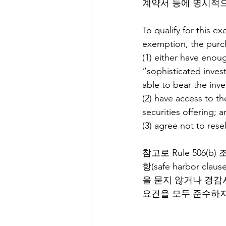
계약서 등에 명시적으
To qualify for this 
exemption, the purch
(1) either have enou
“sophisticated invest
able to bear the inv
(2) have access to th
securities offering; 
(3) agree not to resel
참고로 Rule 506(
항(safe harbor
을 묻지 않거나 경감시켜
요건을 모두 준수하지