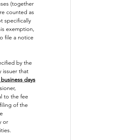
ses (together 
are counted as 
 specifically 
his exemption, 
 file a notice 
ecified by the 
 issuer that 
5 business days
sioner, 
l to the fee 
ling of the 
e 
 or 
ties.