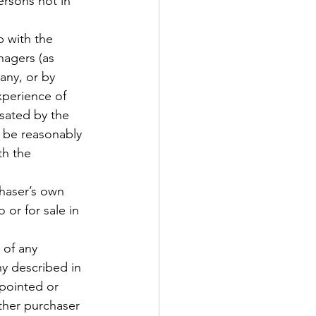
nagers (as 
any, or by 
xperience of 
sated by the 
ld be reasonably 
th the 
 or for sale in 
y described in 
appointed or 
other purchaser 