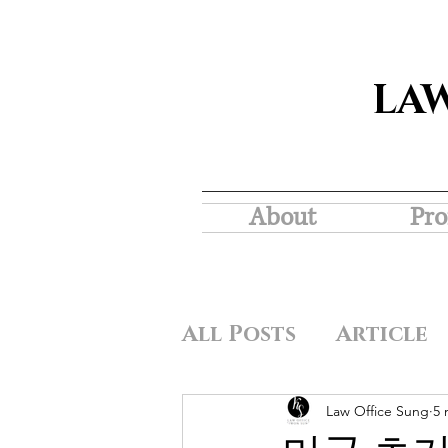
LA
About
Pro
All Posts
Article
Law Office Sung
5 