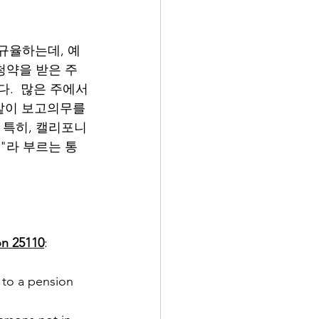
 규율하는데, 예
와 청약을 받은 주
칙이다.  많은 주에서
같이 보고의무를 
 특히, 캘리포니
ice"라 부르는 통
on 25110
:
e to a pension 