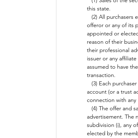
   (1) Sales of the security are not made to more than 35 persons, including persons not in 
this state.
   (2) All purchasers either have a preexisting personal or business relationship with the 
offeror or any of its
appointed or elected 
reason of their busin
their professional a
issuer or any affiliat
assumed to have the 
transaction.
   (3) Each purchaser represents that the purchaser is purchasing for the purchaser’s own 
account (or a trust ac
connection with any d
   (4) The offer and sale of the security is not accomplished by the publication of any 
advertisement. The n
subdivision (i), any o
elected by the member