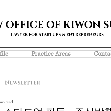
W OFFICE OF KIWON 
LAWYER FOR STARTUPS & ENTREPRENEURS
file
Practice Areas
Conta
Newsletter
min read