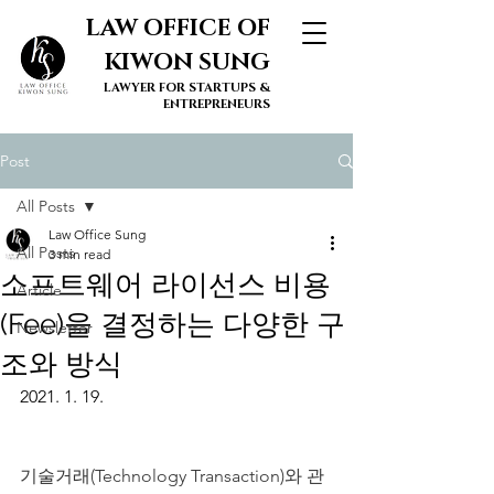
LAW OFFICE OF
KIWON SUNG
LAWYER FOR STARTUPS &
ENTREPRENEURS
Post
All Posts
Law Office Sung
All Posts
3 min read
소프트웨어 라이선스 비용
Article
(Fee)을 결정하는 다양한 구
Newsletter
조와 방식
2021. 1. 19.
기술거래(Technology Transaction)와 관