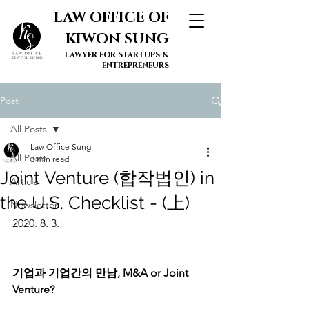
LAW OFFICE OF
KIWON SUNG
LAWYER FOR STARTUPS &
ENTREPRENEURS
Post
All Posts
Law Office Sung
All Posts
3 min read
Joint Venture (합작법인) in
Article
the U.S. Checklist - (上)
Newsletter
2020. 8. 3.
기업과 기업간의 만남, M&A or Joint 
Venture? 