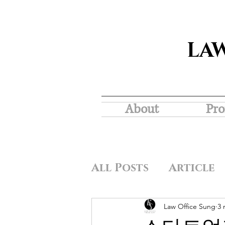
LA
About
Pro
All Posts
Article
Law Office Sung
3 