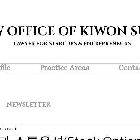
W OFFICE OF KIWON 
LAWYER FOR STARTUPS & ENTREPRENEURS
file
Practice Areas
Conta
Newsletter
min read