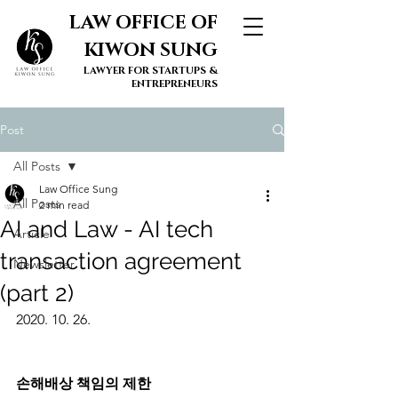
LAW OFFICE OF
KIWON SUNG
LAWYER FOR STARTUPS &
ENTREPRENEURS
Post
All Posts
Law Office Sung
All Posts
2 min read
AI and Law - AI tech
Article
transaction agreement
Newsletter
(part 2)
2020. 10. 26. 
손해배상 책임의 제한