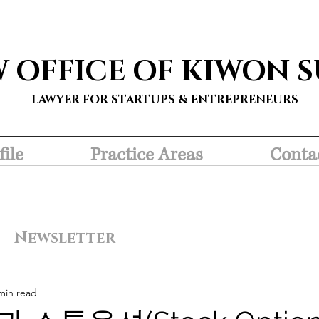
W OFFICE OF KIWON 
LAWYER FOR STARTUPS & ENTREPRENEURS
file
Practice Areas
Conta
Newsletter
min read