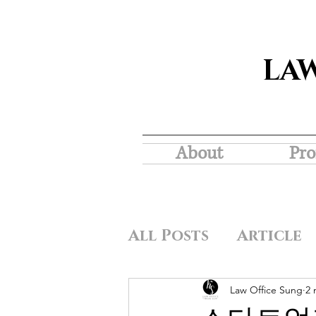
LA
About
Pro
All Posts
Article
Law Office Sung
2 